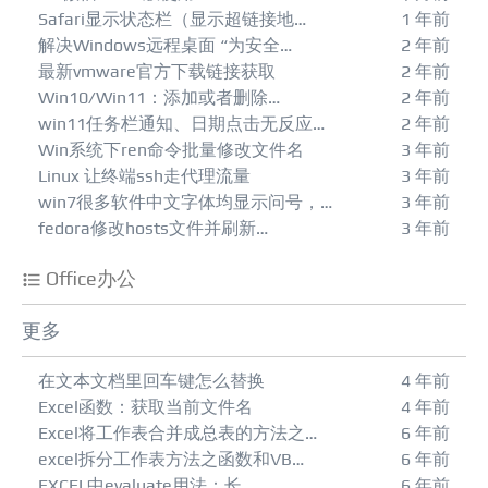
Safari显示状态栏（显示超链接地…
1 年前
解决Windows远程桌面 “为安全…
2 年前
最新vmware官方下载链接获取
2 年前
Win10/Win11：添加或者删除…
2 年前
win11任务栏通知、日期点击无反应…
2 年前
Win系统下ren命令批量修改文件名
3 年前
Linux 让终端ssh走代理流量
3 年前
win7很多软件中文字体均显示问号，…
3 年前
fedora修改hosts文件并刷新…
3 年前
Office办公
更多
在文本文档里回车键怎么替换
4 年前
Excel函数：获取当前文件名
4 年前
Excel将工作表合并成总表的方法之…
6 年前
excel拆分工作表方法之函数和VB…
6 年前
EXCEL中evaluate用法：长…
6 年前