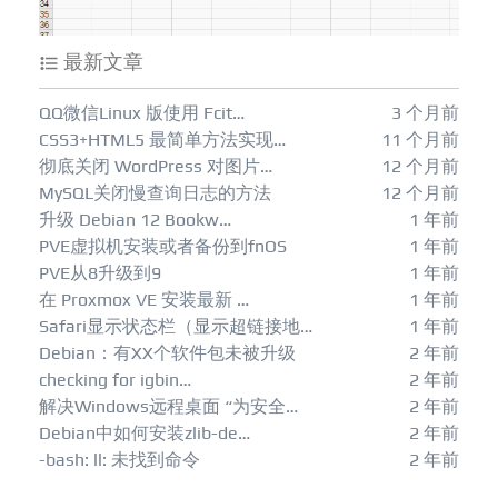
最新文章
QQ微信Linux 版使用 Fcit…
3 个月前
CSS3+HTML5 最简单方法实现…
11 个月前
彻底关闭 WordPress 对图片…
12 个月前
MySQL关闭慢查询日志的方法
12 个月前
升级 Debian 12 Bookw…
1 年前
PVE虚拟机安装或者备份到fnOS
1 年前
PVE从8升级到9
1 年前
在 Proxmox VE 安装最新 …
1 年前
Safari显示状态栏（显示超链接地…
1 年前
Debian：有XX个软件包未被升级
2 年前
checking for igbin…
2 年前
解决Windows远程桌面 “为安全…
2 年前
Debian中如何安装zlib-de…
2 年前
-bash: ll: 未找到命令
2 年前