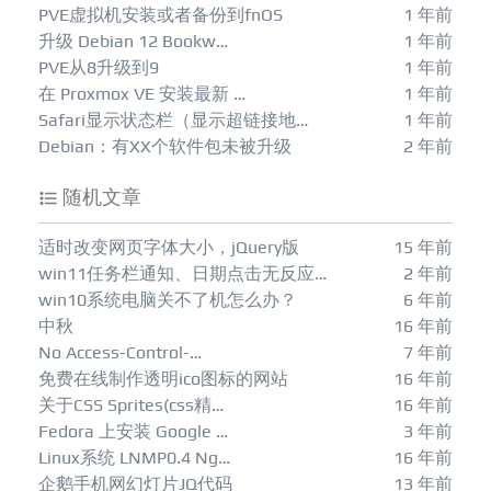
PVE虚拟机安装或者备份到fnOS
1 年前
升级 Debian 12 Bookw…
1 年前
PVE从8升级到9
1 年前
在 Proxmox VE 安装最新 …
1 年前
Safari显示状态栏（显示超链接地…
1 年前
Debian：有XX个软件包未被升级
2 年前
随机文章
适时改变网页字体大小，jQuery版
15 年前
win11任务栏通知、日期点击无反应…
2 年前
win10系统电脑关不了机怎么办？
6 年前
中秋
16 年前
No Access-Control-…
7 年前
免费在线制作透明ico图标的网站
16 年前
关于CSS Sprites(css精…
16 年前
Fedora 上安装 Google …
3 年前
Linux系统 LNMP0.4 Ng…
16 年前
企鹅手机网幻灯片JQ代码
13 年前