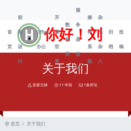
服
前
开
操
杂
数
务
你好！刘
首
端
Office
源
作
七
归
投
打
▲
据
器
开
页
设
办公
世
系
杂
档
稿
菜
库
技
单
计
界
统
八
关于我们
术
皇家元林
11 年前
1条评论
首页
关于我们