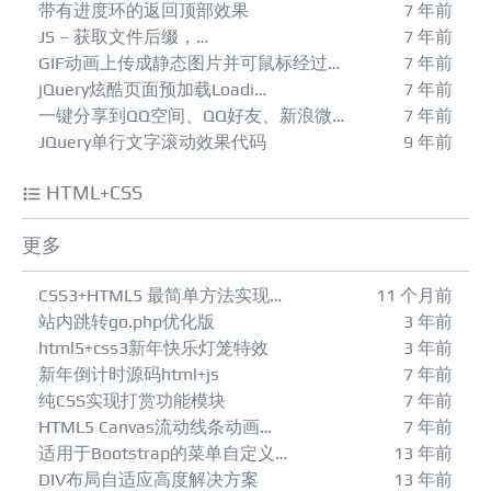
带有进度环的返回顶部效果
7 年前
JS – 获取文件后缀，…
7 年前
GIF动画上传成静态图片并可鼠标经过…
7 年前
jQuery炫酷页面预加载Loadi…
7 年前
一键分享到QQ空间、QQ好友、新浪微…
7 年前
JQuery单行文字滚动效果代码
9 年前
HTML+CSS
更多
CSS3+HTML5 最简单方法实现…
11 个月前
站内跳转go.php优化版
3 年前
html5+css3新年快乐灯笼特效
3 年前
新年倒计时源码html+js
7 年前
纯CSS实现打赏功能模块
7 年前
HTML5 Canvas流动线条动画…
7 年前
适用于Bootstrap的菜单自定义…
13 年前
DIV布局自适应高度解决方案
13 年前