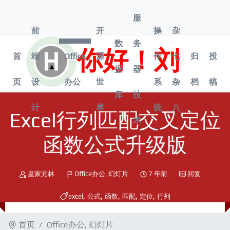
服
前
开
操
杂
数
务
你好！刘
首
端
Office
源
作
七
归
投
打
▲
据
器
开
页
设
办公
世
系
杂
档
稿
菜
库
技
单
计
界
统
八
Excel行列匹配交叉定位
术
函数公式升级版
皇家元林
Office办公
,
幻灯片
7 年前
回复
,
,
,
,
,
excel
公式
函数
匹配
定位
行列
首页
Office办公
,
幻灯片