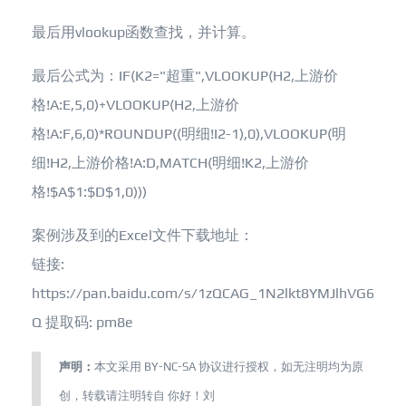
最后用vlookup函数查找，并计算。
最后公式为：IF(K2="超重",VLOOKUP(H2,上游价
格!A:E,5,0)+VLOOKUP(H2,上游价
格!A:F,6,0)*ROUNDUP((明细!I2-1),0),VLOOKUP(明
细!H2,上游价格!A:D,MATCH(明细!K2,上游价
格!$A$1:$D$1,0)))
案例涉及到的Excel文件下载地址：
链接:
https://pan.baidu.com/s/1zQCAG_1N2lkt8YMJlhVG6
Q 提取码: pm8e
声明：
本文采用
BY-NC-SA
协议进行授权，如无注明均为原
创，转载请注明转自
你好！刘