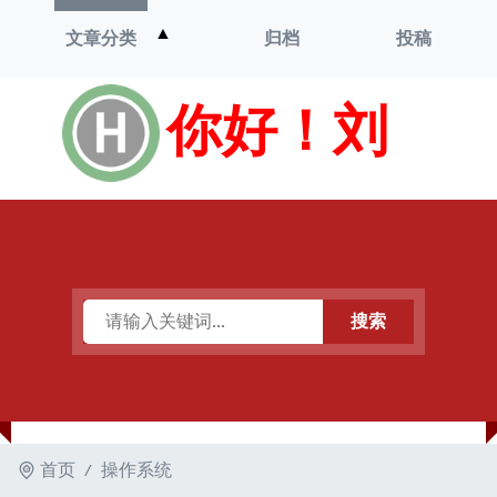
打
▲
文章分类
归档
投稿
开
菜
单
你好！刘
搜索
首页
操作系统