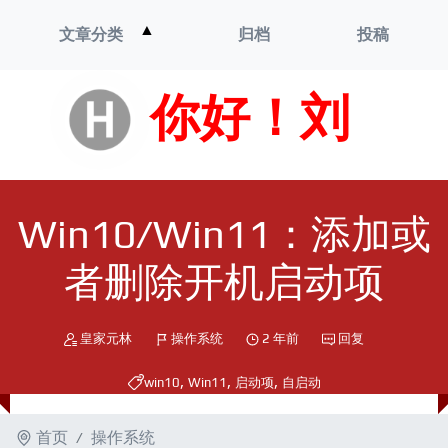
打
▲
文章分类
归档
投稿
开
菜
单
你好！刘
Win10/Win11：添加或
者删除开机启动项
皇家元林
操作系统
2 年前
回复
,
,
,
win10
Win11
启动项
自启动
首页
操作系统