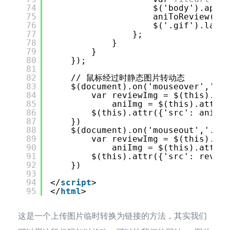
74
$('body').appen
75
aniToReview('.n
76
$('.gif').last(
77
};
78
}
79
}
80
});
81
82
// 鼠标经过时静态图片转动态
83
$(document).on('mouseover','.g
84
var reviewImg = $(this).att
85
aniImg = $(this).attr('
86
$(this).attr({'src': aniImg
87
})
88
$(document).on('mouseout','.gif
89
var reviewImg = $(this).att
90
aniImg = $(this).attr('
91
$(this).attr({'src': review
92
})
93
94
</
script
>
95
</
html
>
这是一个上传图片临时转换为链接的方法，其实我们