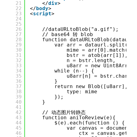
21
</
div
>
22
</
body
>
23
<
script
>
24
25
26
//dataURLtoBlob("a.gif");
27
// base64 转 blob
28
function dataURLtoBlob(dataurl)
29
var arr = dataurl.split(','
30
mime = arr[0].match(/:(
31
bstr = atob(arr[1]),
32
n = bstr.length,
33
u8arr = new Uint8Array(
34
while (n--) {
35
u8arr[n] = bstr.charCod
36
}
37
return new Blob([u8arr], {
38
type: mime
39
});
40
}
41
42
// 动态图片转静态
43
function aniToReview(e){
44
$(e).each(function () {
45
var canvas = document.c
46
ctx = canvas.getCon