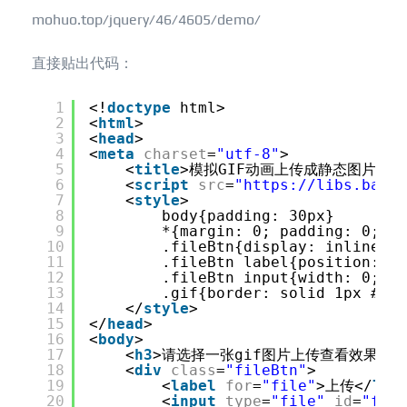
mohuo.top/jquery/46/4605/demo/
直接贴出代码：
1
<!
doctype
html>
2
<
html
>
3
<
head
>
4
<
meta
charset
=
"utf-8"
>
5
<
title
>模拟GIF动画上传成静态图片并可
6
<
script
src
=
"
https://libs.baidu
7
<
style
>
8
body{padding: 30px}
9
*{margin: 0; padding: 0;}
10
.fileBtn{display: inline-bl
11
.fileBtn label{position: ab
12
.fileBtn input{width: 0; he
13
.gif{border: solid 1px #ccc
14
</
style
>
15
</
head
>
16
<
body
>
17
<
h3
>请选择一张gif图片上传查看效果，上
18
<
div
class
=
"fileBtn"
>
19
<
label
for
=
"file"
>上传</
lab
20
<
input
type
=
"file"
id
=
"file