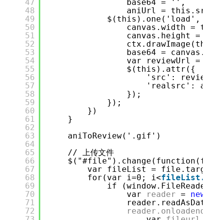
47
base64 = '',
48
aniUrl = this.src;
49
$(this).one('load', fun
50
canvas.width = this
51
canvas.height = thi
52
ctx.drawImage(this,
53
base64 = canvas.toD
54
var reviewUrl = URL
55
$(this).attr({
56
'src': reviewUr
57
'realsrc': aniU
58
});
59
});
60
})
61
}
62
63
aniToReview('.gif')
64
65
// 上传文件
66
$("#file").change(function(file
67
var fileList = file.target.
68
for(var i=0; i<
fileList.len
69
if (window.FileReader) 
70
var 
reader
= 
new
Fi
71
reader.readAsDataUR
72
reader.onloadend
= 
73
var 
fileurl
= 
U