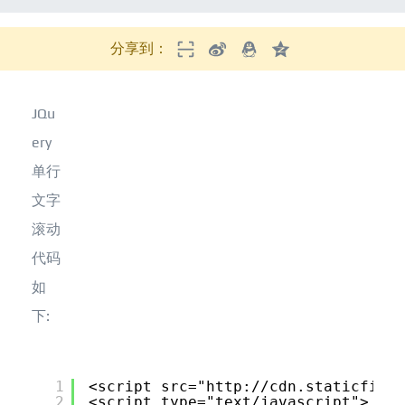
分享到：
JQu
ery
单行
文字
滚动
代码
如
下:
1
<script src="
http://cdn.staticfile.
2
<script type="text/javascript"> 