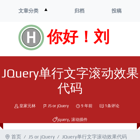
打
▲
文章分类
归档
投稿
开
菜
单
你好！刘
JQuery单行文字滚动效果
代码
皇家元林
JS or jQuery
9 年前
1条评论
,
jquery
滚动插件
首页
JS or jQuery
JQuery单行文字滚动效果代码