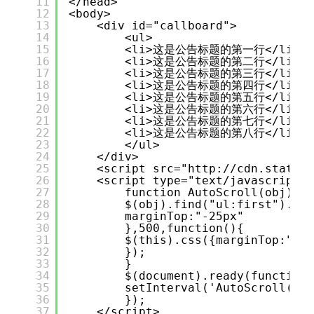
11
</head> 
12
<body> 
13
<div id="callboard"> 
14
<ul> 
15
<li>这是公告标题的第一行</li> 
16
<li>这是公告标题的第二行</li> 
17
<li>这是公告标题的第三行</li> 
18
<li>这是公告标题的第四行</li> 
19
<li>这是公告标题的第五行</li> 
20
<li>这是公告标题的第六行</li> 
21
<li>这是公告标题的第七行</li> 
22
<li>这是公告标题的第八行</li> 
23
</ul> 
24
</div>
25
<script src="
http://cdn.staticf
26
<script type="text/javascript">
27
function AutoScroll(obj){ 
28
$(obj).find("ul:first").ani
29
marginTop:"-25px" 
30
},500,function(){ 
31
$(this).css({marginTop:"0px
32
}); 
33
} 
34
$(document).ready(function(
35
setInterval('AutoScroll("#c
36
}); 
37
</script>