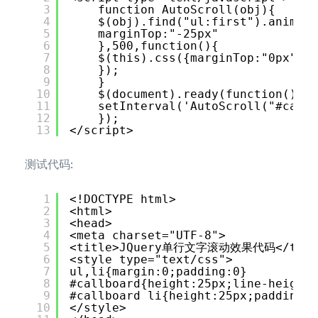
3
function AutoScroll(obj){ 
4
$(obj).find("ul:first").animate
5
marginTop:"-25px" 
6
},500,function(){ 
7
$(this).css({marginTop:"0px"}).
8
}); 
9
} 
10
$(document).ready(function(){ 
11
setInterval('AutoScroll("#callb
12
}); 
13
</script>
测试代码:
1
<!DOCTYPE html> 
2
<html> 
3
<head> 
4
<meta charset="UTF-8">
5
<title>JQuery单行文字滚动效果代码</titl
6
<style type="text/css"> 
7
ul,li{margin:0;padding:0} 
8
#callboard{height:25px;line-height:
9
#callboard li{height:25px;padding-l
10
</style>  