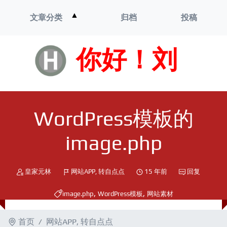
打
▲
文章分类
归档
投稿
开
菜
单
你好！刘
WordPress模板的
image.php
皇家元林
网站APP
,
转自点点
15 年前
回复
,
,
image.php
WordPress模板
网站素材
首页
网站APP
,
转自点点