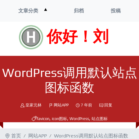
打
▲
文章分类
归档
投稿
开
菜
单
你好！刘
WordPress调用默认站点
图标函数
皇家元林
网站APP
7 年前
回复
,
,
,
favicon
icon图标
WordPress
站点图标
首页
网站APP
WordPress调用默认站点图标函数