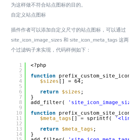
为这样做不符合站点图标的目的。
自定义站点图标
插件作者可以添加自定义尺寸的站点图标，可以通过
site_icon_image_sizes 和 site_icon_meta_tags 这两
个过滤钩子来实现，代码样例如下：
1
<?php
2
3
function
prefix_custom_site_icon_si
4
$sizes
[] = 64;
5
6
return
$sizes
;
7
}
8
add_filter( 
'site_icon_image_sizes'
9
10
function
prefix_custom_site_icon_ta
11
$meta_tags
[] = sprintf( 
'<link r
12
13
return
$meta_tags
;
14
}
15
add_filter( 
'site_icon_meta_tags'
, 