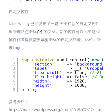
自定义控件
Nick Halsey 已经发布了一篇
关于在新的自定义控件
里管理站点图标
的文章。新的控件可以为主题和
插件作者提供需要裁剪图标的自定义功能，比如，管
理Logo。
1
$wp_customize
->add_control( 
new
WP_C
2
'section'
=> 
'background_ima
3
'label'
=> __( 
'Croppable 
4
'flex_width'
=> true, 
// Allow 
5
'flex_height'
=> false, 
// Requi
6
'width'
=> 1920,
7
'height'
=> 1080,
8
) ) );
参考资料：
https://make.wordpress.org/core/2015/07/27/site-