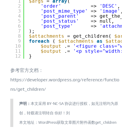
1
$args
= 
array
(
2
'order'
=> 
'DESC'
,
3
'post_mime_type'
=> 
'image'
,
4
'post_parent'
=> get_the_ID(
5
'post_status'
=> null,
6
'post_type'
=> 
'attachment
7
);
8
$attachments
= get_children( 
$args
9
foreach
( 
$attachments
as
$attachme
10
$output
.= 
'<figure class="wp-b
11
$output
.= 
'<p style="width:180
12
}
参考官方文档：
https://developer.wordpress.org/reference/functio
ns/get_children/
声明：
本文采用
BY-NC-SA
协议进行授权，如无注明均为原
创，转载请注明转自
你好！刘
本文地址：
WordPress获取文章图片附件函数get_children