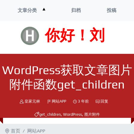
打
▲
文章分类
归档
投稿
开
菜
单
你好！刘
WordPress获取文章图片
附件函数get_children
皇家元林
网站APP
3 年前
回复
,
,
get_children
WordPress
图片附件
首页
网站APP