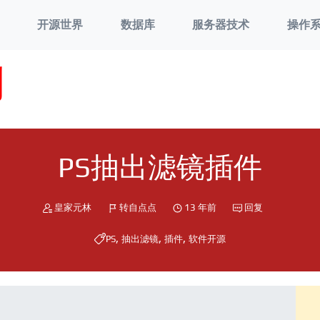
开源世界
数据库
服务器技术
操作
刘
PS抽出滤镜插件
皇家元林
转自点点
13 年前
回复
,
,
,
PS
抽出滤镜
插件
软件开源