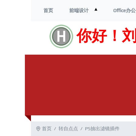
打
▲
首页
前端设计
Office办公
开
菜
单
你好！
首页
转自点点
PS抽出滤镜插件