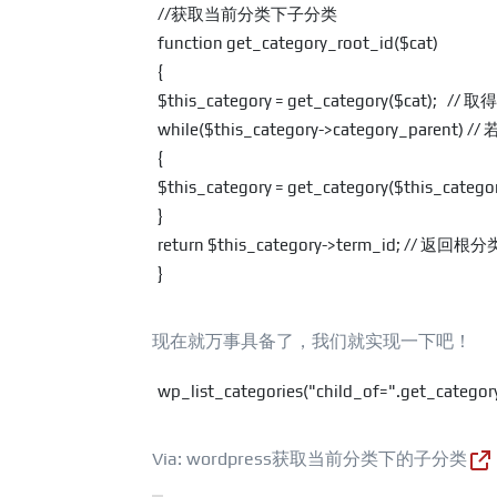
//获取当前分类下子分类

function get_category_root_id($cat)

{

$this_category = get_category($cat);   /
while($this_category->category_par
{

$this_category = get_category($this_
}

return $this_category->term_id; // 返回根
}
现在就万事具备了，我们就实现一下吧！
wp_list_categories("child_of=".get_categor
Via:
wordpress获取当前分类下的子分类