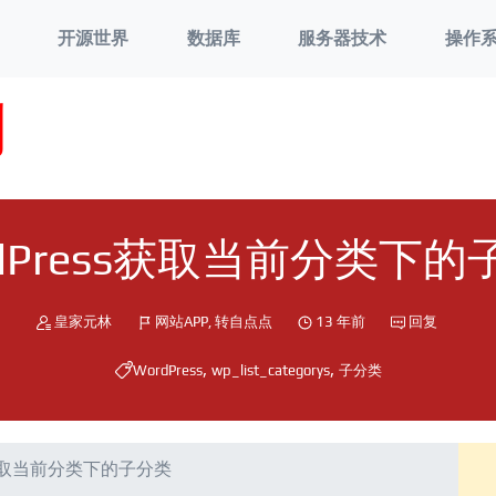
开源世界
数据库
服务器技术
操作
刘
rdPress获取当前分类下的
皇家元林
网站APP
,
转自点点
13 年前
回复
,
,
WordPress
wp_list_categorys
子分类
ss获取当前分类下的子分类