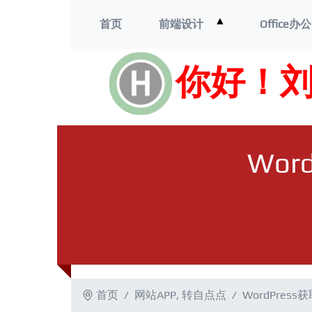
打
▲
首页
前端设计
Office办公
开
菜
单
你好！
Wo
首页
网站APP
,
转自点点
WordPre