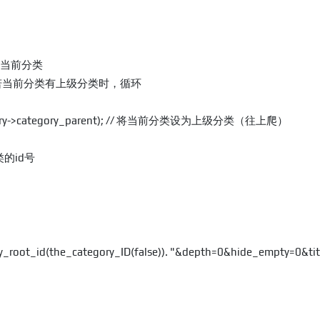
/ 取得当前分类

ent) // 若当前分类有上级分类时，循环

category->category_parent); // 将当前分类设为上级分类（往上爬）

分类的id号

y_root_id(the_category_ID(false)). "&depth=0&hide_empty=0&titl