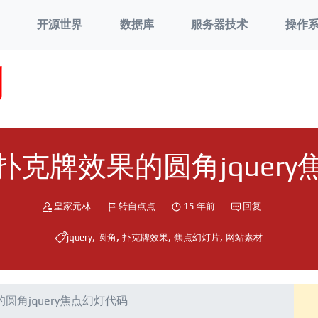
开源世界
数据库
服务器技术
操作
刘
克牌效果的圆角jquer
皇家元林
转自点点
15 年前
回复
,
,
,
,
jquery
圆角
扑克牌效果
焦点幻灯片
网站素材
角jquery焦点幻灯代码