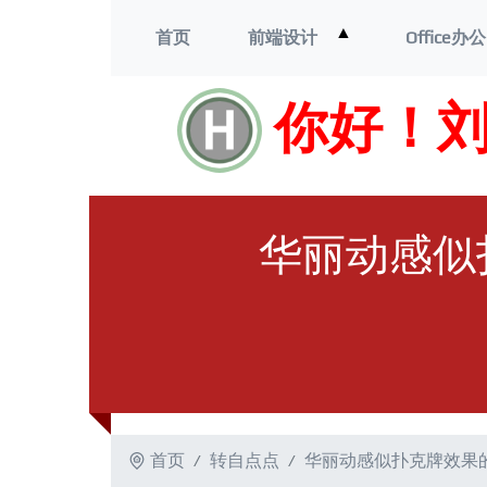
打
▲
首页
前端设计
Office办公
开
菜
单
你好！
华丽动感似扑
首页
转自点点
华丽动感似扑克牌效果的圆