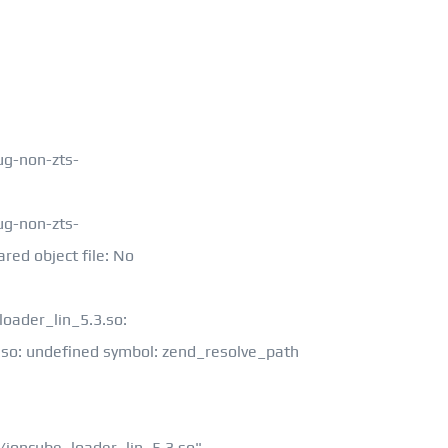
ug-non-zts-
ug-non-zts-
red object file: No
loader_lin_5.3.so:
.so: undefined symbol: zend_resolve_path
ioncube_loader_lin_5.3.so"