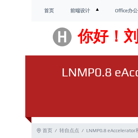
打
▲
首页
前端设计
Office办公
开
菜
单
你好！
LNMP0.8 e
首页
转自点点
LNMP0.8 eAcceler