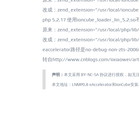
改成：zend_extension="/usr/local/ioncube/
php 5.2.17 使用ioncube_loader_lin_5.2.s
原来：zend_extension="/usr/local/php/lib/
改成：zend_extension="/usr/local/php/lib/
eaccelerator路径是no-debug-non-zts-200
转自http://www.cnblogs.com/iixiaowei/art
声明：
本文采用
BY-NC-SA
协议进行授权，如无
本文地址：
LNMP0.8 eAccelerator和ionCu