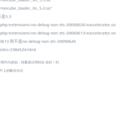
ioncube_loader_lin_5.2.so"
o不是5.3
php/extensions/no-debug-non-zts-20090626/eaccelerator.so
php/extensions/no-debug-non-zts-20060613/eaccelerator.so
60613 而不是no-debug-non-zts-20090626
icles/2384524.html
注明均为原创，转载请注明转自
你好！刘
be安装不上的解决办法