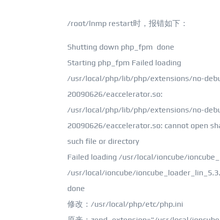
/root/lnmp restart时，报错如下：
Shutting down php_fpm done
Starting php_fpm Failed loading
/usr/local/php/lib/php/extensions/no-deb
20090626/eaccelerator.so:
/usr/local/php/lib/php/extensions/no-deb
20090626/eaccelerator.so: cannot open sha
such file or directory
Failed loading /usr/local/ioncube/ioncube_
/usr/local/ioncube/ioncube_loader_lin_5.3
done
修改：/usr/local/php/etc/php.ini
原来：zend_extension="/usr/local/ioncube/