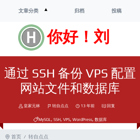
打
▲
文章分类
归档
投稿
开
菜
单
你好！刘
通过 SSH 备份 VPS 配置
网站文件和数据库
皇家元林
转自点点
13 年前
回复
,
,
,
,
MySQL
SSH
VPS
WordPress
数据库
首页
转自点点