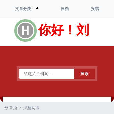
打
▲
文章分类
归档
投稿
开
菜
单
你好！刘
搜索
首页
河蟹网事