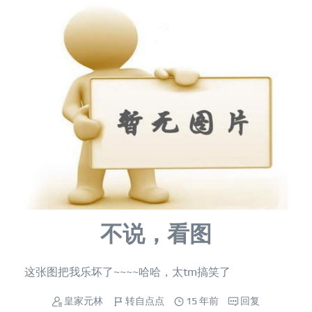
不说，看图
这张图把我乐坏了~~~~哈哈，太tm搞笑了
皇家元林
转自点点
15 年前
回复