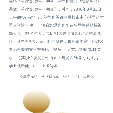
在整个菲律宾劫持事件中，菲律宾警方显得是多么的
愚蠢！菲律宾劫持事件细节：时间：2010年8月23日
上午9时左右地点：菲律宾首都马尼拉市中心基里诺大
看台附近事件：一辆旅游观光客车在马尼拉遭劫持被
劫人员：25名游客，包括21名香港游客和1名香港领
队，其中有3名儿童。劫匪身份：被辞退警官，因涉及
毒品有关的案件被开除，曾获“十大杰出警察”劫匪要
求：将其职位恢复事件结果：与警方对峙约9小时后，
劫匪被击毙，8......
继续阅读
皇家元林
转自点点
16 年前
回复