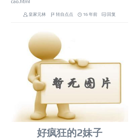
cao.html
皇家元林
转自点点
16 年前
回复
好疯狂的2妹子