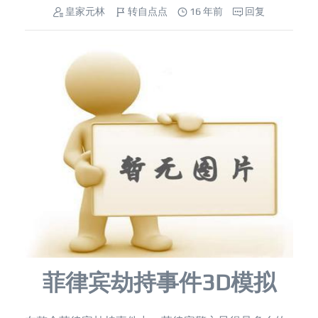
皇家元林
转自点点
16 年前
回复
菲律宾劫持事件3D模拟