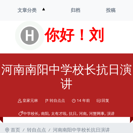
打
▲
文章分类
归档
投稿
开
菜
单
你好！刘
河南南阳中学校长抗日演
讲
皇家元林
转自点点
14 年前
回复
,
,
,
,
,
,
中学校长
南阳
太有才啦
抗日
河南
河蟹网事
演讲
首页
转自点点
河南南阳中学校长抗日演讲