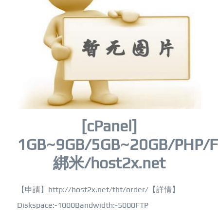
[cPanel]
1GB~9GB/5GB~20GB/PHP/F
綁米/host2x.net
【申請】http://host2x.net/tht/order/【詳情】
Diskspace:-1000Bandwidth:-5000FTP