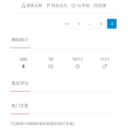
皇家元林
转自点点
16 年前
回复
<<
1
…
3
4
网站统计
686
38
5813
1551
最近评论
热门文章
7元购买COM国际域名促销活动(已失效)