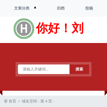
打
▲
文章分类
归档
投稿
开
菜
单
你好！刘
搜索
首页
域名空间 - 第 4 页 -