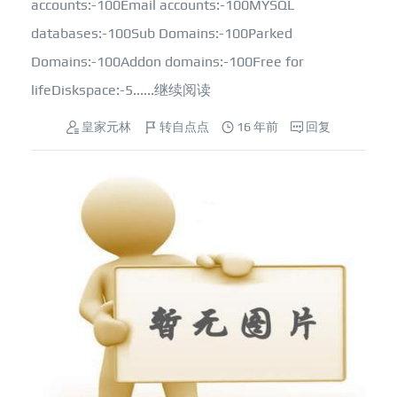
accounts:-100Email accounts:-100MYSQL
databases:-100Sub Domains:-100Parked
Domains:-100Addon domains:-100Free for
lifeDiskspace:-5......
继续阅读
皇家元林
转自点点
16 年前
回复