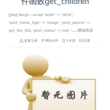
件函数get_children
[php] $args = array( 'order' => 'DESC',
'post_mime_type' => 'image', 'post_parent' =>
get_the_ID(), 'post_status' => null, '......
继续阅读
皇家元林
网站APP
3 年前
回复