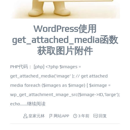
WordPress使用
get_attached_media函数
获取图片附件
PHP代码： [php] <?php $images =
get_attached_media('image' ); // get attached
media foreach ($images as $image) { $ximage =
wp_get_attachment_image_src($image->ID,'large');
echo......
继续阅读
皇家元林
网站APP
3 年前
回复