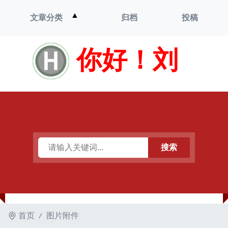
打
▲
文章分类
归档
投稿
开
菜
单
你好！刘
搜索
首页
图片附件