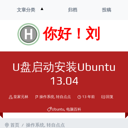
打
▲
文章分类
归档
投稿
开
菜
单
你好！刘
U盘启动安装Ubuntu
13.04
皇家元林
操作系统
,
转自点点
13 年前
回复
,
Ubuntu
电脑百科
首页
操作系统
,
转自点点