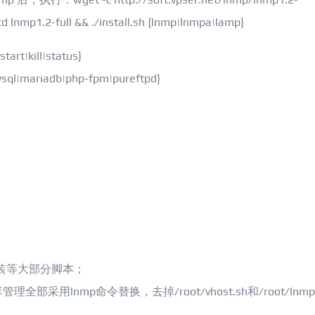
& cd lnmp1.2-full && ./install.sh {lnmp|lnmpa|lamp}
rt|kill|status}
mariadb|php-fpm|pureftpd}
装等大部分脚本；
采用lnmp命令替换，去掉/root/vhost.sh和/root/lnm