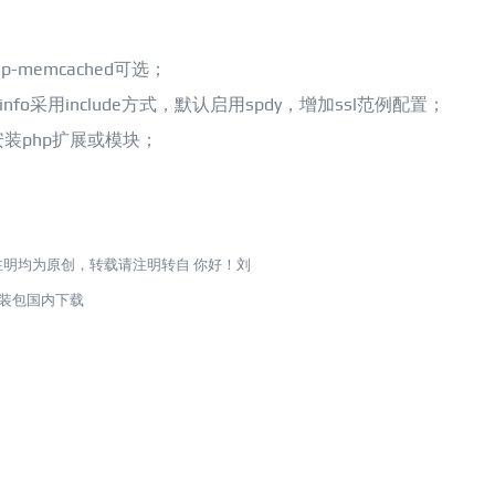
hp-memcached可选；
nfo采用include方式，默认启用spdy，增加ssl范例配置；
令安装php扩展或模块；
注明均为原创，转载请注明转自
你好！刘
键安装包国内下载