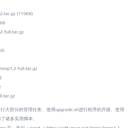
.tar.gz (115KB)
68
full.tar.gz
60
nmp1.2-full.tar.gz
数
z
l.tar.gz
p进行大部分的管理任务、使用upgrade.sh进行程序的升级、使用
增加了诸多实用脚本。
，执行：wget -c http://soft.vpser.net/lnmp/lnmp1.2-