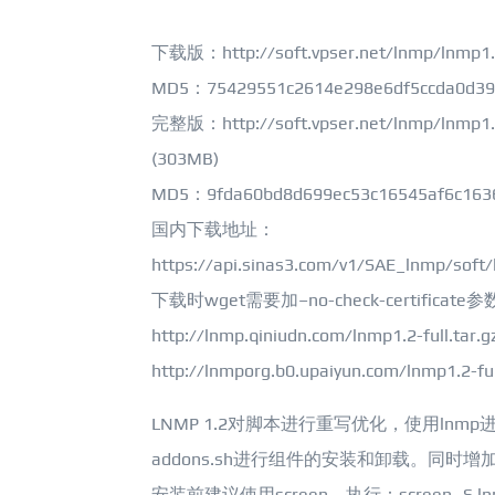
下载版：http://soft.vpser.net/lnmp/lnmp1.2
MD5：75429551c2614e298e6df5ccda0d39
完整版：http://soft.vpser.net/lnmp/lnmp1.2-
(303MB)
MD5：9fda60bd8d699ec53c16545af6c163
国内下载地址：
https://api.sinas3.com/v1/SAE_lnmp/soft/l
下载时wget需要加–no-check-certificate参
http://lnmp.qiniudn.com/lnmp1.2-full.tar.g
http://lnmporg.b0.upaiyun.com/lnmp1.2-ful
LNMP 1.2对脚本进行重写优化，使用lnm
addons.sh进行组件的安装和卸载。同时
安装前建议使用screen，执行：screen -S lnmp 后