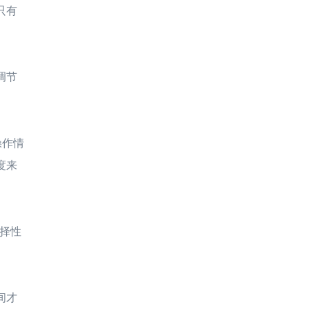
只有
。
调节
操作情
度来
选择性
间才