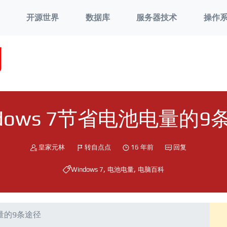
开源世界
数据库
服务器技术
操作
刘
ndows 7节省电池电量的9
皇家元林
转自点点
16 年前
回复
,
,
Windows 7
电池电量
电脑百科
电量的9条途径