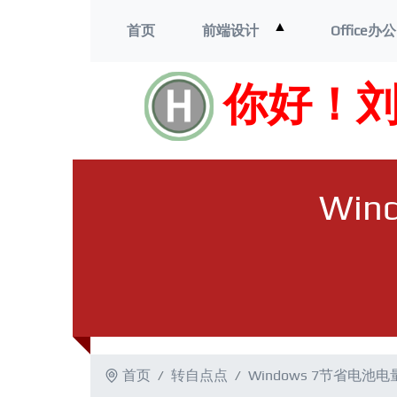
打
▲
首页
前端设计
Office办公
开
菜
单
你好！
Wi
首页
转自点点
Windows 7节省电池