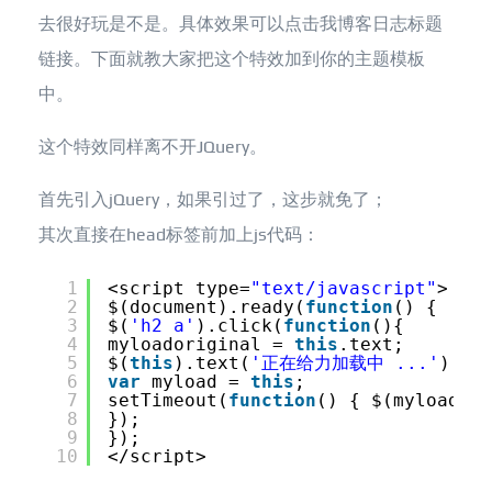
去很好玩是不是。具体效果可以点击我博客日志标题
链接。下面就教大家把这个特效加到你的主题模板
中。
这个特效同样离不开JQuery。
首先引入jQuery，如果引过了，这步就免了；
其次直接在head标签前加上js代码：
1
<script type=
"text/javascript"
>
2
$(document).ready(
function
() {
3
$(
'h2 a'
).click(
function
(){
4
myloadoriginal = 
this
.text;
5
$(
this
).text(
'正在给力加载中 ...'
);
6
var
myload = 
this
;
7
setTimeout(
function
() { $(myload).t
8
});
9
});
10
</script>