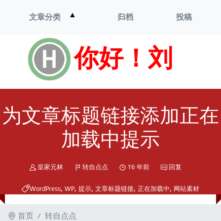
打
▲
文章分类
归档
投稿
开
菜
单
你好！刘
为文章标题链接添加正在
加载中提示
皇家元林
转自点点
16 年前
回复
,
,
,
,
,
WordPress
WP
提示
文章标题链接
正在加载中
网站素材
首页
转自点点