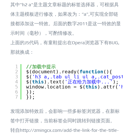
其中"h2 a"是主题文章标题的标签选择器，可根据具
体主题模板进行修改，如果改为：“a”,可实现全部链
接都添加这一特效。后面的数字2011是这一特效的显
示时间（毫秒），可酌情修改。
上面的JS代码，有童鞋提出在Opera浏览器下有BUG,
那就换成：
1
//加载中提示
2
$(document).ready(
function
(){
3
$(
'h3 a,.tab ul li ul a,.cat_post a,
4
$(
this
).text(
'正在给力加载中...'
);
5
window.location = $(
this
).attr(
'href
6
});
7
});
发现添加特效后，会影响一些多标签浏览器，在新标
签中打开链接，当前标签会同时跳转到链接页面。
转自http://zmingcx.com/add-the-link-for-the-title-