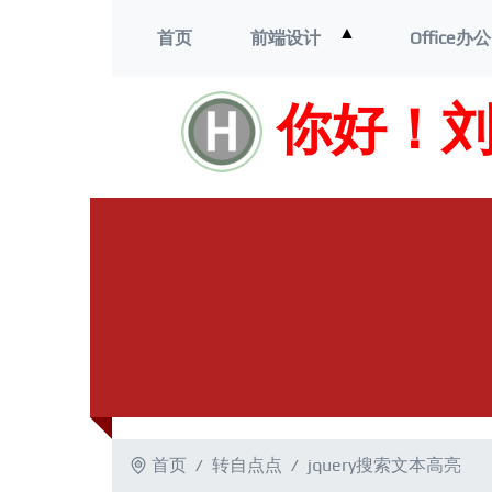
打
▲
首页
前端设计
Office办公
开
菜
单
你好！
首页
转自点点
jquery搜索文本高亮