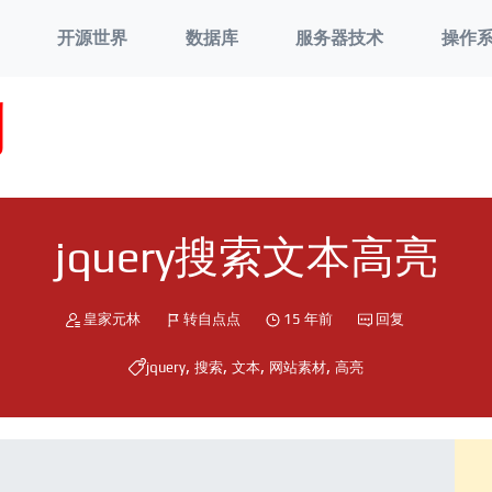
开源世界
数据库
服务器技术
操作
刘
jquery搜索文本高亮
皇家元林
转自点点
15 年前
回复
,
,
,
,
jquery
搜索
文本
网站素材
高亮