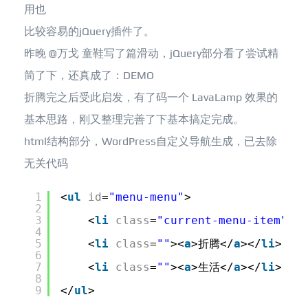
用也
比较容易的jQuery插件了。
昨晚 @万戈 童鞋写了篇滑动，jQuery部分看了尝试精
简了下，还真成了：DEMO
折腾完之后受此启发，有了码一个 LavaLamp 效果的
基本思路，刚又整理完善了下基本搞定完成。
html结构部分，WordPress自定义导航生成，已去除
无关代码
1
<
ul
id
=
"menu-menu"
>
2
3
<
li
class
=
"current-menu-item"
><
a
4
5
<
li
class
=
""
><
a
>折腾</
a
></
li
>
6
7
<
li
class
=
""
><
a
>生活</
a
></
li
>
8
9
</
ul
>