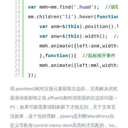
12
13
var
mmh=mm.find(
'.huad'
);  
//获取滑
14
15
mm.children(
'li'
).hover(
function
(){
16
17
var
anm=$(
this
).position().left
18
19
var
anw=$(
this
).width();  
//此
20
21
mmh.animate({left:anm,width:anw
22
23
},
function
(){  
//鼠标移开事件
24
25
mmh.animate({left:mml,width:mmw
26
27
});
用.position()相对父级元素获取左边距，完美解决浏览
器滚动条影响之前.offset()相对浏览器的左边距问题～
PS：效果可能需要强制刷新下才能见到，关于文章页
没效果，这个也好理解，jQuery是判断WordPress自
定义导航有current-menu-item高亮时才匹配的，So...