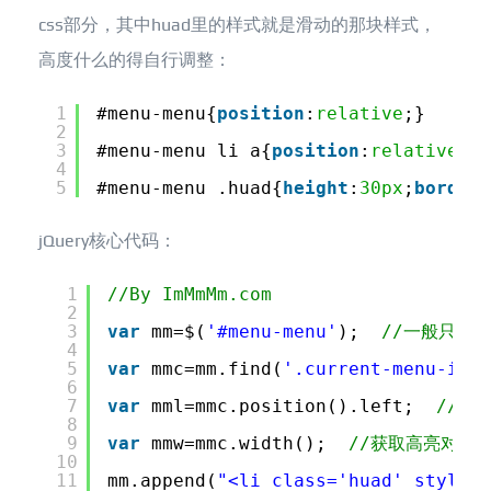
css部分，其中huad里的样式就是滑动的那块样式，
高度什么的得自行调整：
1
#menu-menu{
position
:
relative
;}
2
3
#menu-menu li a{
position
:
relative
;
z-
4
5
#menu-menu .huad{
height
:
30px
;
border-
jQuery核心代码：
1
//By ImMmMm.com
2
3
var
mm=$(
'#menu-menu'
);  
//一般只需修
4
5
var
mmc=mm.find(
'.current-menu-item
6
7
var
mml=mmc.position().left;  
//高
8
9
var
mmw=mmc.width();  
//获取高亮对象
10
11
mm.append(
"<li class='huad' style='