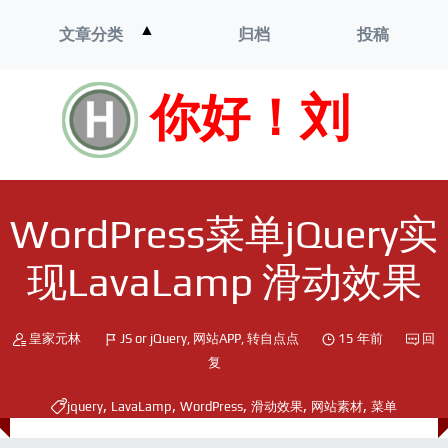
打
▲
文章分类
归档
投稿
开
菜
单
你好！刘
WordPress菜单jQuery实
现LavaLamp 滑动效果
皇家元林
JS or jQuery
,
网站APP
,
转自点点
15 年前
回
复
,
,
,
,
,
jquery
LavaLamp
WordPress
滑动效果
网站素材
菜单