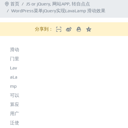
首页
JS or jQuery
,
网站APP
,
转自点点
WordPress菜单jQuery实现LavaLamp 滑动效果
分享到：
滑动
门里
Lav
aLa
mp
可以
算应
用广
泛使