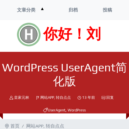
打
▲
文章分类
归档
投稿
开
菜
单
你好！刘
WordPress UserAgent简
化版
皇家元林
网站APP
,
转自点点
13 年前
回复
,
UserAgent
WordPress
首页
网站APP
,
转自点点