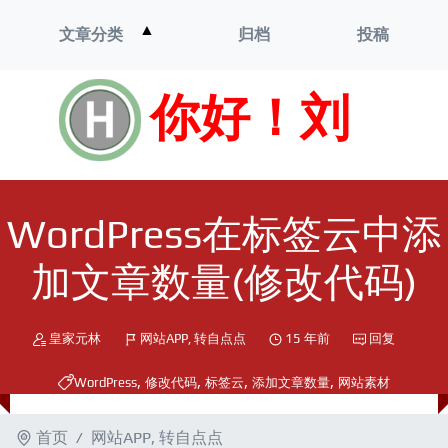
打
▲
文章分类
归档
投稿
开
菜
单
你好！刘
WordPress在标签云中添
加文章数量(修改代码)
皇家元林
网站APP
,
转自点点
15 年前
回复
,
,
,
,
WordPress
修改代码
标签云
添加文章数量
网站素材
首页
网站APP
,
转自点点