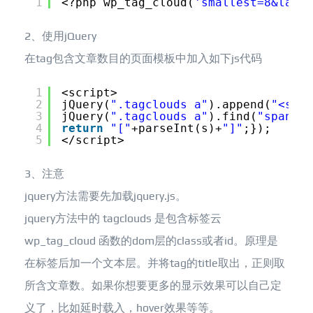
1
<?php wp_tag_cloud(
'smallest=8&large
2、使用jQuery
在tag包含文章数目的页面模板中加入如下js代码
1
<script>
2
jQuery(
".tagclouds a"
).append(
"<span
3
jQuery(
".tagclouds a"
).find(
"span"
).
4
return
"["
+parseInt(s)+
"]"
;});
5
</script>
3、注意
jquery方法需要先加载jquery.js。
jquery方法中的 tagclouds 是包含标签云
wp_tag_cloud 函数的dom层的class或者id。原理是
在标签后加一个文本层。并将tag的title取出，正则取
所含文章数。如果你想要更多的显示效果可以自己定
义了，比如延时载入，hover效果等等。