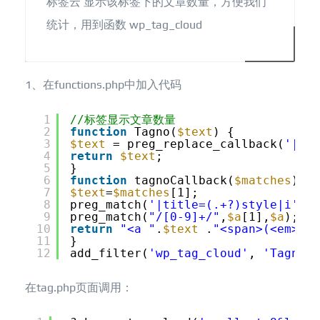
标签云 显示该标签下的文章数量，方便我们
统计，用到函数 wp_tag_cloud
1、在functions.php中加入代码
1
//标签显示文章数量
2
function
Tagno(
$text
) {
3
$text
= preg_replace_callback(
'|<a 
4
return
$text
;
5
}
6
function
tagnoCallback(
$matches
) {
7
$text
=
$matches
[1];
8
preg_match(
'|title=(.+?)style|i'
,
$t
9
preg_match(
"/[0-9]+/"
,
$a
[1],
$a
);
10
return
"<a "
.
$text
.
"<span>(<em>"
.
$
11
}
12
add_filter(
'wp_tag_cloud'
, 
'Tagno'
,
在tag.php页面调用：