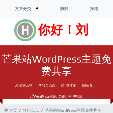
打
▲
文章分类
归档
投稿
开
菜
单
你好！刘
芒果站WordPress主题免
费共享
皇家元林
转自点点
15 年前
回复
,
,
WordPress主题
免费共享
芒果站
首页
转自点点
芒果站WordPress主题免费共享