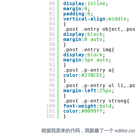
80
display
:
inline
;
81
margin
:
0
;
82
padding
:
0
;
83
vertical-align
:
middle
;
84
}
85
.post .entry object,.po
86
display
:
block
;
87
margin
:
0
auto
;
88
}
89
.post .entry img{
90
display
:
block
;
91
margin
:
5px
auto
;
92
}
93
.post .p-entry a{
94
color
:
#27BCEE
;
95
}
96
.post .p-entry ul li,.p
97
margin-left
:
25px
;
98
}
99
.post .p-entry strong{
100
font-weight
:
bold
;
101
color
:
#0099ff
;
102
}
根据我原来的代码，我新建了一个 editor.c