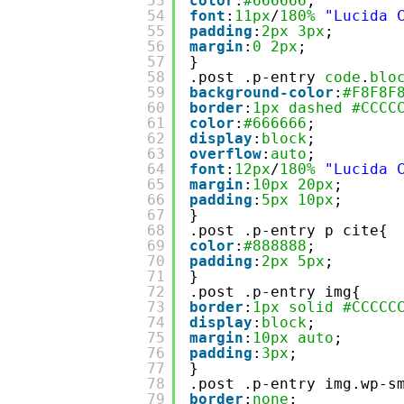
53
color
:
#666666
;
54
font
:
11px
/
180%
"Lucida 
55
padding
:
2px
3px
;
56
margin
:
0
2px
;
57
}
58
.post .p-entry 
code
.
blo
59
background-color
:
#F8F8F
60
border
:
1px
dashed
#CCCC
61
color
:
#666666
;
62
display
:
block
;
63
overflow
:
auto
;
64
font
:
12px
/
180%
"Lucida 
65
margin
:
10px
20px
;
66
padding
:
5px
10px
;
67
}
68
.post .p-entry p cite{
69
color
:
#888888
;
70
padding
:
2px
5px
;
71
}
72
.post .p-entry img{
73
border
:
1px
solid
#CCCCC
74
display
:
block
;
75
margin
:
10px
auto
;
76
padding
:
3px
;
77
}
78
.post .p-entry img.wp-s
79
border
:
none
;