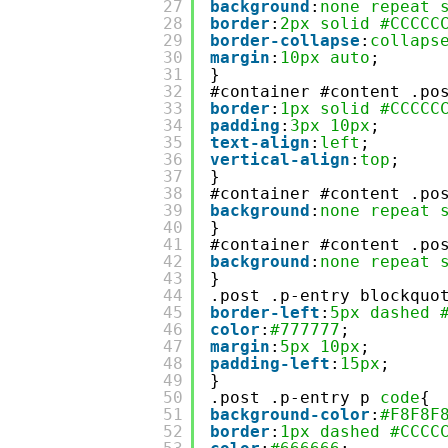
27
background
:
none
repeat
28
border
:
2px
solid
#CCCCC
29
border-collapse
:
collaps
30
margin
:
10px
auto
;
31
}
32
#container #content .po
33
border
:
1px
solid
#CCCCC
34
padding
:
3px
10px
;
35
text-align
:
left
;
36
vertical-align
:
top
;
37
}
38
#container #content .po
39
background
:
none
repeat
40
}
41
#container #content .po
42
background
:
none
repeat
43
}
44
.post .p-entry blockquo
45
border-left
:
5px
dashed
46
color
:
#777777
;
47
margin
:
5px
10px
;
48
padding-left
:
15px
;
49
}
50
.post .p-entry p 
code
{
51
background-color
:
#F8F8F
52
border
:
1px
dashed
#CCCC