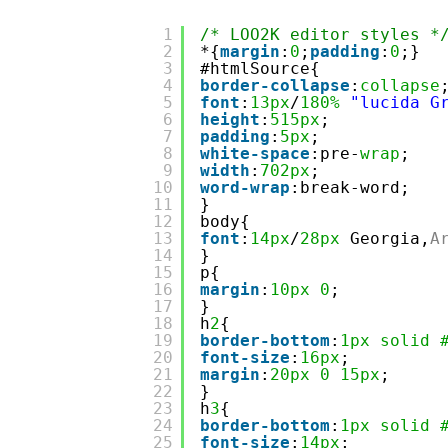
1
/* LOO2K editor styles *
2
*{
margin
:
0
;
padding
:
0
;}
3
#htmlSource{
4
border-collapse
:
collapse
5
font
:
13px
/
180%
"lucida G
6
height
:
515px
;
7
padding
:
5px
;
8
white-space
:pre-
wrap
;
9
width
:
702px
;
10
word-wrap
:break-word;
11
}
12
body{
13
font
:
14px
/
28px
Georgia,
A
14
}
15
p{
16
margin
:
10px
0
;
17
}
18
h
2
{
19
border-bottom
:
1px
solid
20
font-size
:
16px
;
21
margin
:
20px
0
15px
;
22
}
23
h
3
{
24
border-bottom
:
1px
solid
25
font-size
:
14px
;