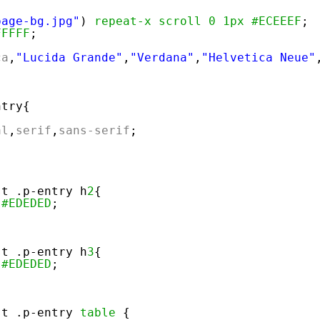
page-bg.jpg"
) 
repeat-x
scroll
0
1px
#ECEEEF
;
FFFFF
;
ca
,
"Lucida Grande"
,
"Verdana"
,
"Helvetica Neue"
ntry{
al
,
serif
,
sans-serif
;
st .p-entry h
2
{
#EDEDED
;
st .p-entry h
3
{
#EDEDED
;
st .p-entry 
table
{