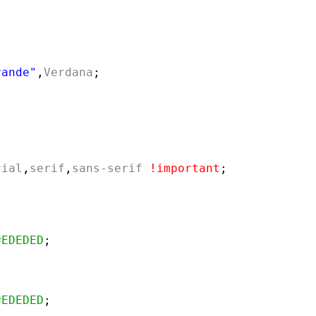
/
;
rande"
,
Verdana
;
rial
,
serif
,
sans-serif
!important
;
#EDEDED
;
#EDEDED
;