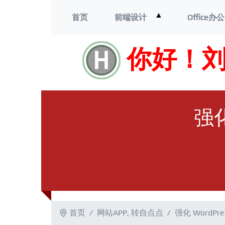
打
▲
首页
前端设计
Office办公
开
菜
单
你好！
强化
首页
网站APP
,
转自点点
强化 WordP