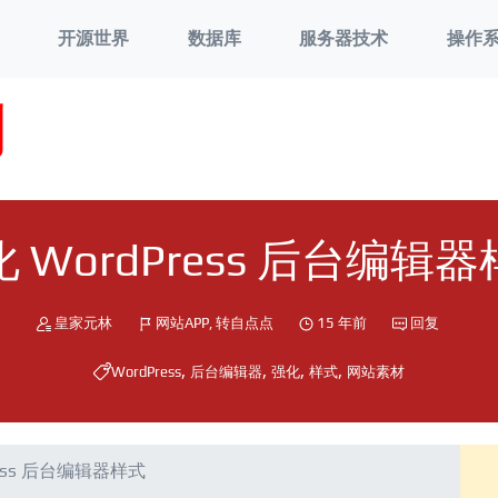
开源世界
数据库
服务器技术
操作
刘
 WordPress 后台编辑
皇家元林
网站APP
,
转自点点
15 年前
回复
,
,
,
,
WordPress
后台编辑器
强化
样式
网站素材
ress 后台编辑器样式