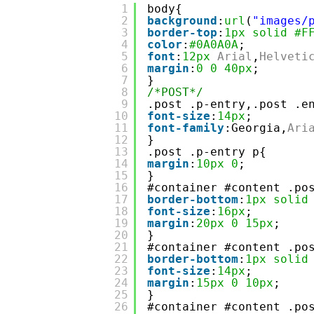
1
body{
2
background
:
url
(
"images/
3
border-top
:
1px
solid
#F
4
color
:
#0A0A0A
;
5
font
:
12px
Arial
,
Helveti
6
margin
:
0
0
40px
;
7
}
8
/*POST*/
9
.post .p-entry,.post .e
10
font-size
:
14px
;
11
font-family
:Georgia,
Ari
12
}
13
.post .p-entry p{
14
margin
:
10px
0
;
15
}
16
#container #content .po
17
border-bottom
:
1px
solid
18
font-size
:
16px
;
19
margin
:
20px
0
15px
;
20
}
21
#container #content .po
22
border-bottom
:
1px
solid
23
font-size
:
14px
;
24
margin
:
15px
0
10px
;
25
}
26
#container #content .po