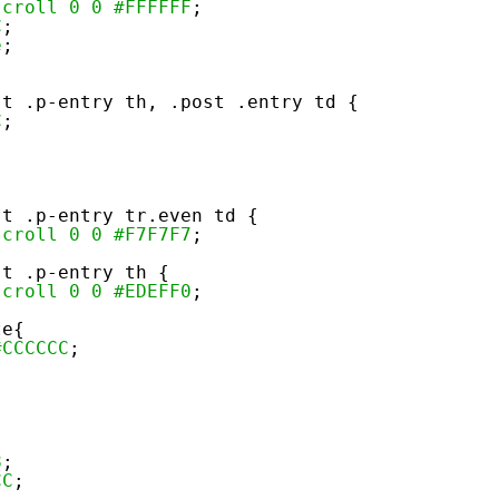
scroll
0
0
#FFFFFF
;
C
;
e
;
st .p-entry th, .post .entry td {
C
;
st .p-entry tr.even td {
scroll
0
0
#F7F7F7
;
st .p-entry th {
scroll
0
0
#EDEFF0
;
te{
#CCCCCC
;
8
;
CC
;