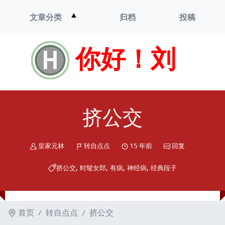
打
▲
文章分类
归档
投稿
开
菜
单
你好！刘
挤公交
皇家元林
转自点点
15 年前
回复
,
,
,
,
挤公交
时髦女郎
有病
神经病
经典段子
首页
转自点点
挤公交