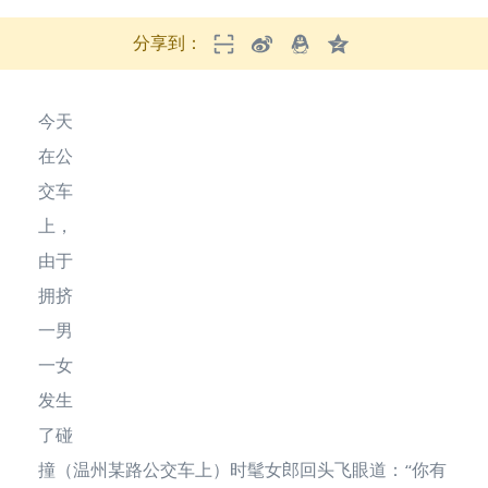
分享到：
今天
在公
交车
上，
由于
拥挤
一男
一女
发生
了碰
撞（温州某路公交车上）时髦女郎回头飞眼道：“你有