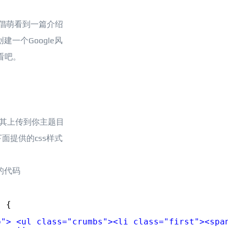
天倡萌看到一篇介绍
建一个Google风
看吧。
其上传到你主题目
面提供的css样式
面的代码
) {
b"> <ul class="crumbs"><li class="first"><spa