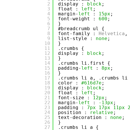
2
display : 
block
;
3
float : 
left
;
4
margin-
left
: 
15px
;
5
font-weight : 
600
;
6
}
7
#breadcrumb ul {
8
font-family : 
Helvetica
,
9
list-style : 
none
;
10
}
11
.crumbs {
12
display : 
block
;
13
}
14
.crumbs li.first {
15
padding-
left
: 
8px
;
16
}
17
.crumbs li a, .crumbs li
18
color : 
#616d7e
;
19
display : 
block
;
20
float : 
left
;
21
font-size : 
12px
;
22
margin-
left
: 
-13px
;
23
padding : 
7px
17px
11px
24
position : 
relative
;
25
text-decoration : 
none
;
26
}
27
.crumbs li a {