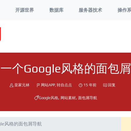
开源世界
数据库
服务器技术
操作
刘
一个Google风格的面包
皇家元林
网站APP
,
转自点点
15 年前
回复
,
,
Google风格
网站素材
面包屑导航
gle风格的面包屑导航