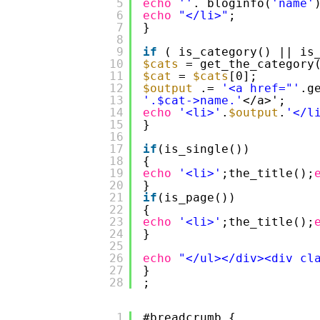
5
echo
''
. bloginfo(
'name'
6
echo
"</li>"
;
7
}
8
9
if
( is_category() || is
10
$cats
= get_the_category
11
$cat
= 
$cats
[0];
12
$output
.= 
'<a href="'
.g
13
'.$cat->name.'
</a>';
14
echo
'<li>'
.
$output
.
'</l
15
}
16
17
if
(is_single())
18
{
19
echo
'<li>'
;the_title();
20
}
21
if
(is_page())
22
{
23
echo
'<li>'
;the_title();
24
}
25
26
echo
"</ul></div><div cl
27
}
28
;
1
#breadcrumb {