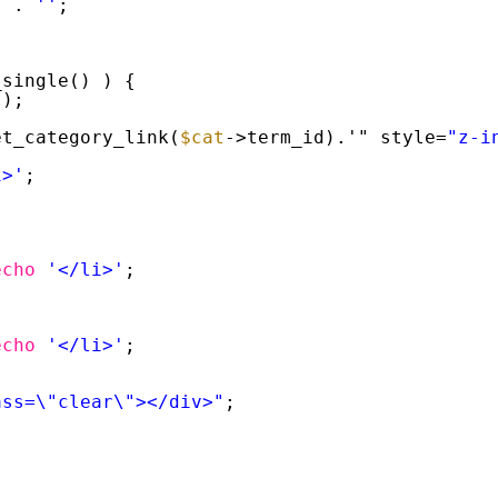
) . 
''
;
_single() ) {
();
et_category_link(
$cat
->term_id).'" style=
"z-i
i>'
;
echo
'</li>'
;
echo
'</li>'
;
ass=\"clear\"></div>"
;