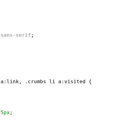
 
sans-serif
;
 a:link, .crumbs li a:visited {
25px
;