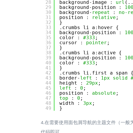
28
background-image : 
url
(.
29
background-position : 
10
30
background-
repeat
: 
no-r
31
position : 
relative
;
32
}
33
.crumbs li a:hover {
34
background-position : 
10
35
color : 
#333
;
36
cursor : 
pointer
;
37
}
38
.crumbs li a:active {
39
background-position : 
10
40
color : 
#333
;
41
}
42
.crumbs li.first a span 
43
border-
left
: 
1px
solid
44
height : 
29px
;
45
left
: 
0
;
46
position : 
absolute
;
47
top
: 
0
;
48
width : 
3px
;
49
}
4.在需要使用面包屑导航的主题文件（一般为single
代码即可