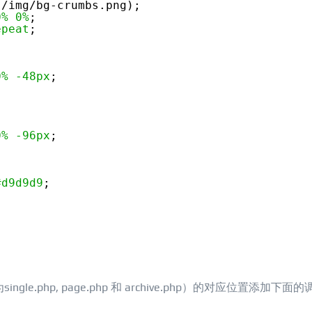
./img/bg-crumbs.png);
0%
0%
;
epeat
;
0%
-48px
;
0%
-96px
;
{
#d9d9d9
;
.php, page.php 和 archive.php）的对应位置添加下面的