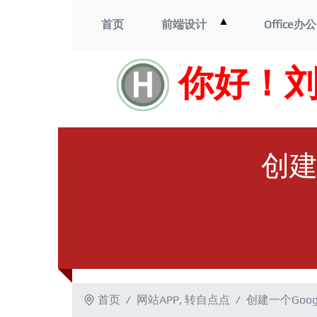
打
▲
首页
前端设计
Office办公
开
菜
单
你好！
创建
首页
网站APP
,
转自点点
创建一个Goo