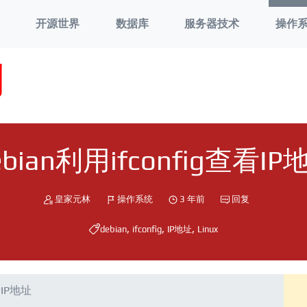
开源世界
数据库
服务器技术
操作
刘
ebian利用ifconfig查看IP
皇家元林
操作系统
3 年前
回复
,
,
,
debian
ifconfig
IP地址
Linux
看IP地址