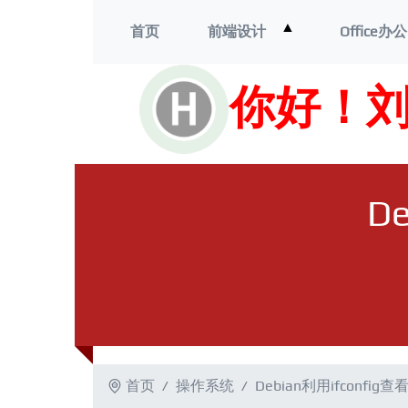
打
▲
首页
前端设计
Office办公
开
菜
单
你好！
D
首页
操作系统
Debian利用ifconfig查