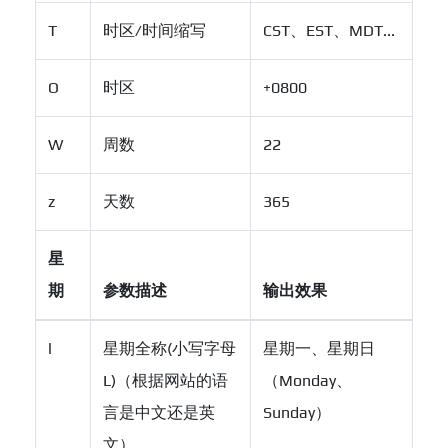
T
时区/时间缩写
CST、EST、MDT...
O
时区
+0800
W
周数
22
z
天数
365
星
期
参数描述
输出效果
l
星期全称(小写字母
星期一、星期日
L)（根据网站的语
（Monday、
言是中文还是英
Sunday）
文）