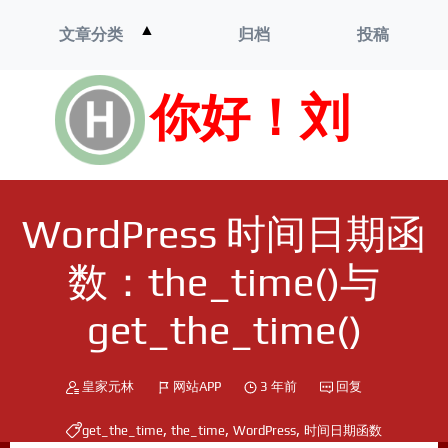
打
▲
文章分类
归档
投稿
开
菜
单
你好！刘
WordPress 时间日期函
数：the_time()与
get_the_time()
皇家元林
网站APP
3 年前
回复
,
,
,
get_the_time
the_time
WordPress
时间日期函数