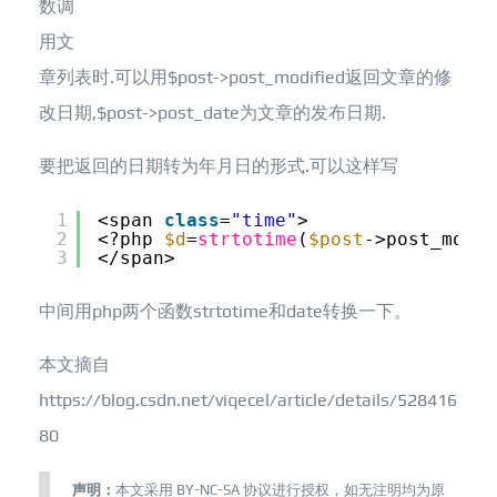
数调
用文
章列表时.可以用$post->post_modified返回文章的修
改日期,$post->post_date为文章的发布日期.
要把返回的日期转为年月日的形式.可以这样写
1
<span 
class
=
"time"
>
2
<?php 
$d
=
strtotime
(
$post
->post_modif
3
</span>
中间用php两个函数strtotime和date转换一下。
本文摘自
https://blog.csdn.net/viqecel/article/details/528416
80
声明：
本文采用
BY-NC-SA
协议进行授权，如无注明均为原