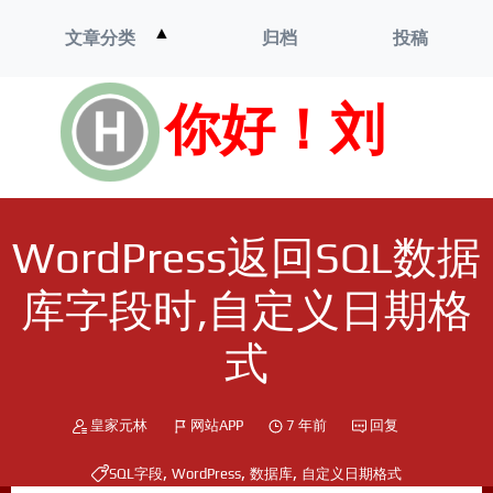
打
▲
文章分类
归档
投稿
开
菜
单
你好！刘
WordPress返回SQL数据
库字段时,自定义日期格
式
皇家元林
网站APP
7 年前
回复
,
,
,
SQL字段
WordPress
数据库
自定义日期格式