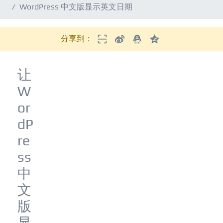
WordPress 中文版显示英文日期
分享到：
让
W
or
dP
re
ss
中
文
版
显