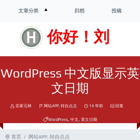
打
▲
文章分类
归档
投稿
开
菜
单
你好！刘
WordPress 中文版显示英
文日期
皇家元林
网站APP
,
转自点点
14 年前
回复
,
,
WordPress
中文
英文日期
首页
网站APP
,
转自点点