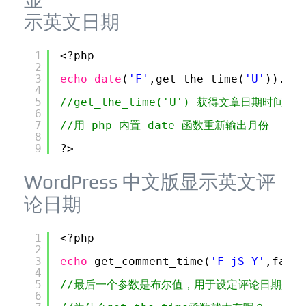
示英文日期
1
<?php 
2
3
echo
date
(
'F'
,get_the_time(
'U'
)).
' '
4
5
//get_the_time('U') 获得文章日期时间戳
6
7
//用 php 内置 date 函数重新输出月份
8
9
?>
WordPress 中文版显示英文评
论日期
1
<?php 
2
3
echo
get_comment_time(
'F jS Y'
,false
4
5
//最后一个参数是布尔值，用于设定评论日期是否
6