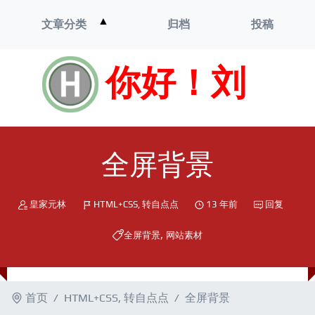
打
▲
文章分类
归档
投稿
开
菜
单
你好！刘
全屏背景
皇家元林
HTML+CSS
,
转自点点
13 年前
回复
,
全屏背景
网站素材
首页
HTML+CSS
,
转自点点
全屏背景