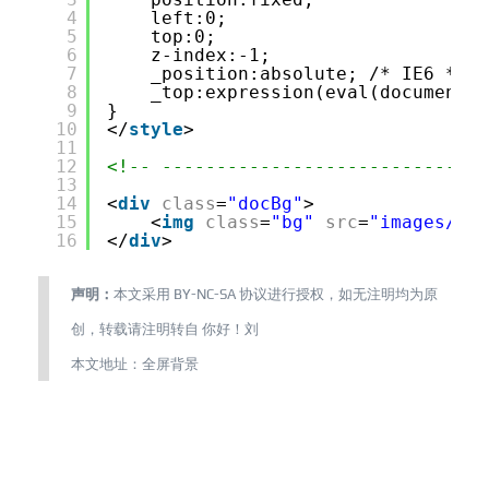
4
left:0;
5
top:0;
6
z-index:-1;
7
_position:absolute; /* IE6 */
8
_top:expression(eval(document.d
9
}
10
</
style
>
11
12
<!-- ------------------------------
13
14
<
div
class
=
"docBg"
>
15
<
img
class
=
"bg"
src
=
"images/bg.
16
</
div
>
声明：
本文采用
BY-NC-SA
协议进行授权，如无注明均为原
创，转载请注明转自
你好！刘
本文地址：
全屏背景