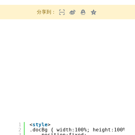
分享到：
1
<
style
>
2
.docBg { width:100%; height:100%;
3
position:fixed;