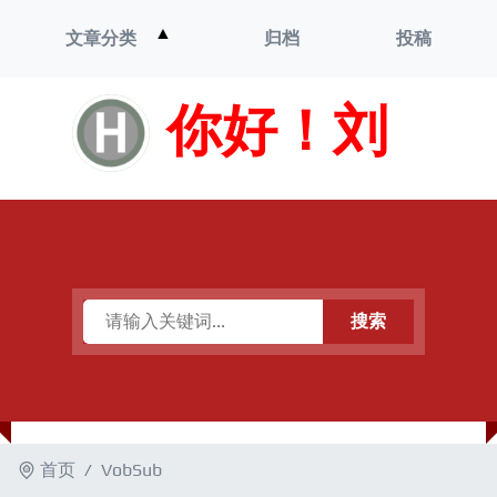
打
▲
文章分类
归档
投稿
开
菜
单
你好！刘
搜索
首页
VobSub