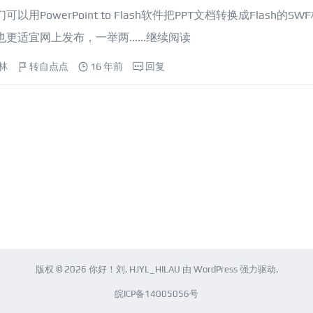
werPoint to Flash软件把PPT文档转换成Flash的SW
宜网上发布，一举两......
继续阅读
林
转自点点
16 年前
回复
版权 © 2026
你好！刘
.
HJYL_HILAU
由
WordPress
强力驱动.
皖ICP备14005056号