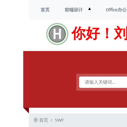
打
▲
首页
前端设计
Office办公
开
菜
单
你好！
首页
SWF