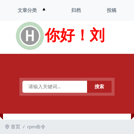
打
▲
文章分类
归档
投稿
开
菜
单
你好！刘
搜索
首页
rpm命令