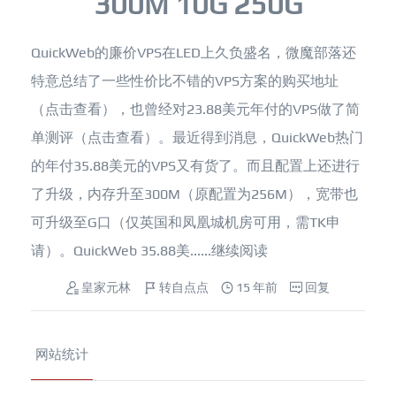
300M 10G 250G
QuickWeb的廉价VPS在LED上久负盛名，微魔部落还
特意总结了一些性价比不错的VPS方案的购买地址
（点击查看），也曾经对23.88美元年付的VPS做了简
单测评（点击查看）。最近得到消息，QuickWeb热门
的年付35.88美元的VPS又有货了。而且配置上还进行
了升级，内存升至300M（原配置为256M），宽带也
可升级至G口（仅英国和凤凰城机房可用，需TK申
请）。QuickWeb 35.88美......
继续阅读
皇家元林
转自点点
15 年前
回复
网站统计