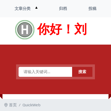
打
▲
文章分类
归档
投稿
开
菜
单
你好！刘
搜索
首页
QuickWeb