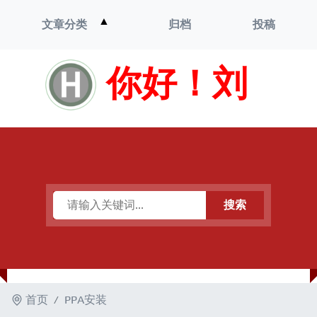
打
▲
文章分类
归档
投稿
开
菜
单
你好！刘
搜索
首页
PPA安装