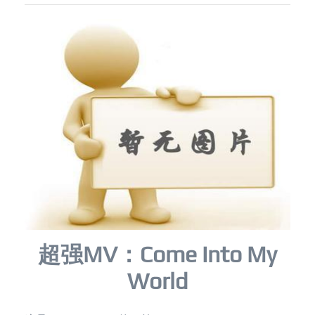
超强MV：Come Into My
World