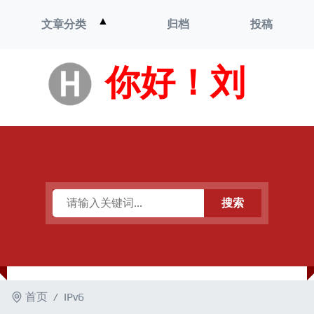
打
▲
文章分类
归档
投稿
开
菜
单
你好！刘
搜索
首页
IPv6