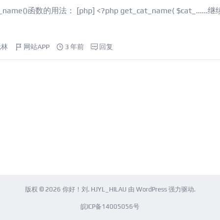
me()函数的用法： [php] <?php get_cat_name( $cat_......
继
元林
网站APP
3 年前
回复
版权 © 2026
你好！刘
.
HJYL_HILAU
由
WordPress
强力驱动.
皖ICP备14005056号