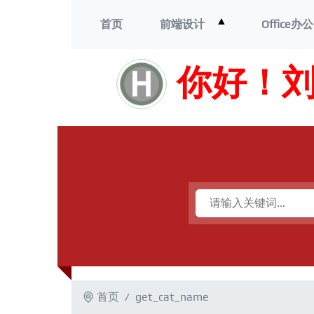
打
▲
首页
前端设计
Office办公
开
菜
单
你好！
首页
get_cat_name