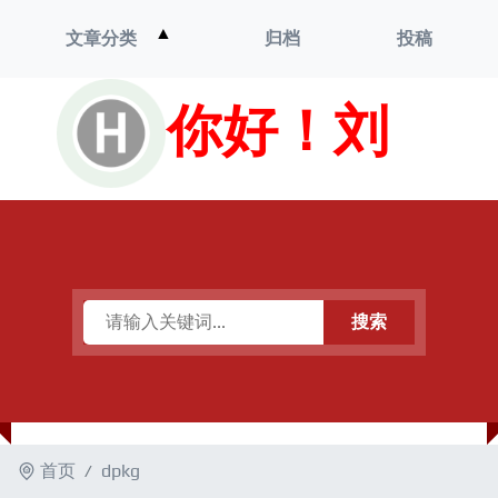
打
▲
文章分类
归档
投稿
开
菜
单
你好！刘
搜索
首页
dpkg