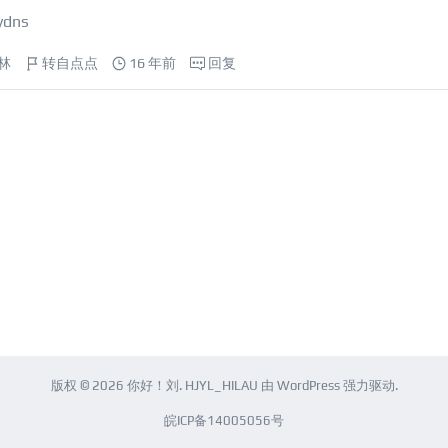
dns
林
转自点点
16 年前
回复
版权 © 2026
你好！刘
.
HJYL_HILAU
由
WordPress
强力驱动.
皖ICP备14005056号