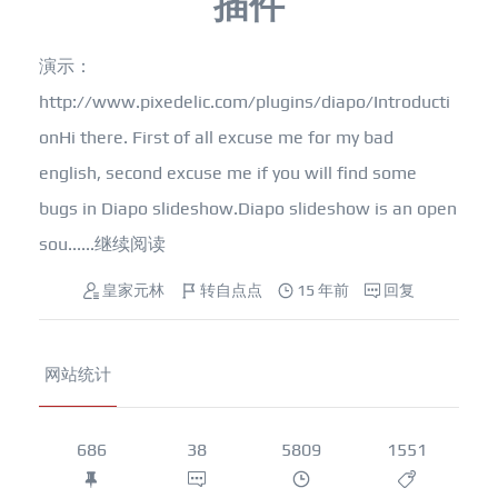
插件
演示：
http://www.pixedelic.com/plugins/diapo/Introducti
onHi there. First of all excuse me for my bad
english, second excuse me if you will find some
bugs in Diapo slideshow.Diapo slideshow is an open
sou......
继续阅读
皇家元林
转自点点
15 年前
回复
网站统计
686
38
5809
1551