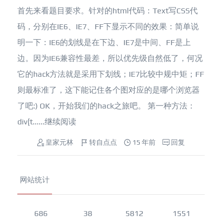
首先来看题目要求。针对的html代码：Text写CSS代
码，分别在IE6、IE7、FF下显示不同的效果：简单说
明一下：IE6的划线是在下边、IE7是中间、FF是上
边。因为IE6兼容性最差，所以优先级自然低了，何况
它的hack方法就是采用下划线；IE7比较中规中矩；FF
则最标准了，这下能记住各个图对应的是哪个浏览器
了吧:) OK，开始我们的hack之旅吧。 第一种方法：
div{t......
继续阅读
皇家元林
转自点点
15 年前
回复
网站统计
686
38
5812
1551