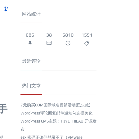
网站统计
686
38
5810
1551
最近评论
热门文章
7元购买COM国际域名促销活动(已失效)
手
WordPress评论回复邮件通知勾选框美化
WordPress CMS主题：HJYL_HILAU 开源发
布
邮
esxi密码正确但登录不了（VMware