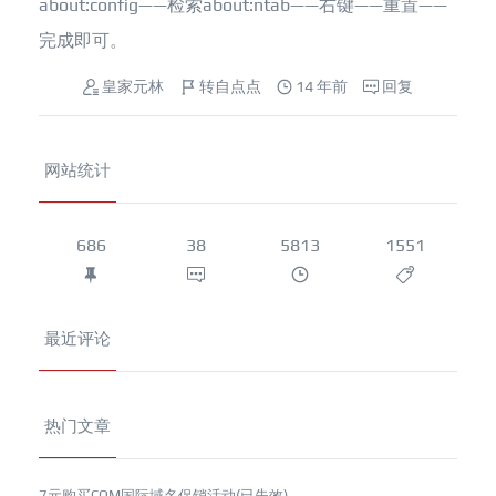
about:config——检索about:ntab——右键——重置——
完成即可。
皇家元林
转自点点
14 年前
回复
网站统计
686
38
5813
1551
最近评论
热门文章
7元购买COM国际域名促销活动(已失效)