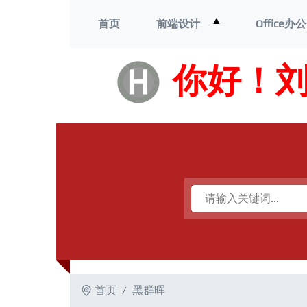
打
▲
首页
前端设计
Office办公
开
菜
单
你好！
首页
黑群晖