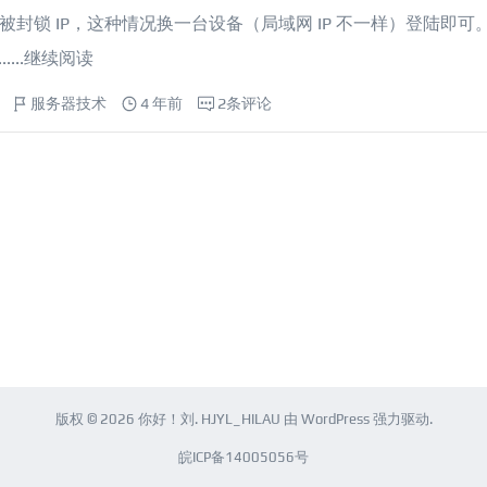
录被封锁 IP，这种情况换一台设备（局域网 IP 不一样）登陆即可
..
继续阅读
服务器技术
4 年前
2条评论
版权 © 2026
你好！刘
.
HJYL_HILAU
由
WordPress
强力驱动.
皖ICP备14005056号